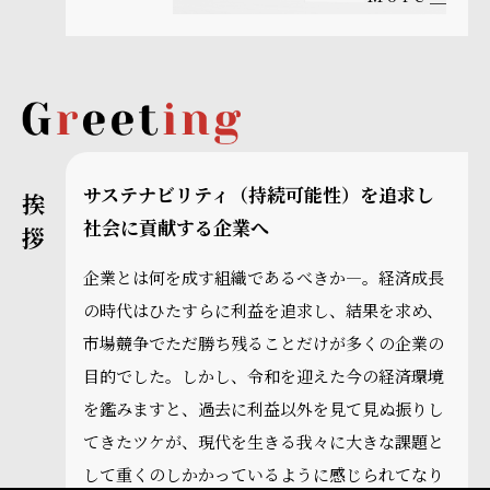
感性価値を大切に。美術系印刷を特に得意とする総合印
刷会社です。
Ikeda Printing Co,. Ltd.
ご挨拶
サステナビリティ（持続可能性）を追求し
社会に貢献する企業へ
企業とは何を成す組織であるべきか―。経済成長
〒141-0031 東京都品川区西五反田6-5-34
の時代はひたすらに利益を追求し、結果を求め、
TEL：03-3493-2141
FAX：03-5434-9307
市場競争でただ勝ち残ることだけが多くの企業の
目的でした。しかし、令和を迎えた今の経済環境
プライバシーポリシー
古物営業法に基づく表示
を鑑みますと、過去に利益以外を見て見ぬ振りし
てきたツケが、現代を生きる我々に大きな課題と
Copyright © Ikeda Printing Co,. Ltd. All rights reserved.
して重くのしかかっているように感じられてなり