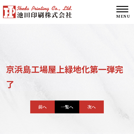
京浜島工場屋上緑地化第一弾完
了
前へ
一覧へ
次へ