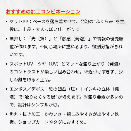
おすすめの加工コンビネーション
マットPP：ベースを落ち着かせて、発泡の“ふくらみ”を主
役に。上品・大人っぽい仕上がりに。
箔押し：「光（箔）」と「触感（発泡）」で情報の優先順
位が作れます。※同じ場所に重ねるより、役割分担がきれ
いです。
スポットUV：ツヤ（UV）とマットな盛り上がり（発泡）
のコントラストが楽しい組み合わせ。※近づけすぎず、少
し距離を取ると上品。
エンボス／デボス：紙の凹凸（圧）＋インキの立体（発
泡）で“触りたくなる層”が増えます。※盛り要素が多いの
で、設計はシンプルが◎。
角丸・抜き加工：かわいさ・親しみやすさが出やすい鉄
板。ショップカードやタグにおすすめ。