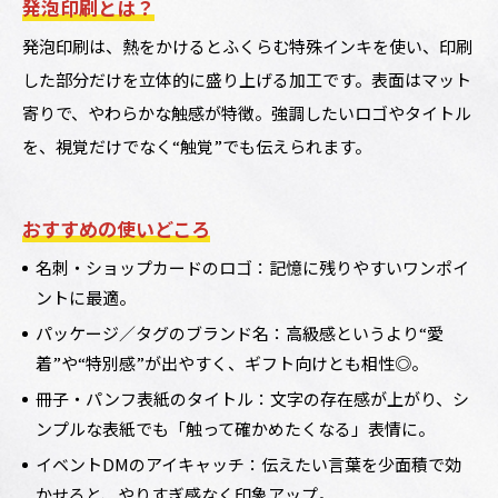
発泡印刷とは？
発泡印刷は、熱をかけるとふくらむ特殊インキを使い、印刷
した部分だけを立体的に盛り上げる加工です。表面はマット
寄りで、やわらかな触感が特徴。強調したいロゴやタイトル
を、視覚だけでなく“触覚”でも伝えられます。
おすすめの使いどころ
名刺・ショップカードのロゴ：記憶に残りやすいワンポイ
ントに最適。
パッケージ／タグのブランド名：高級感というより“愛
着”や“特別感”が出やすく、ギフト向けとも相性◎。
冊子・パンフ表紙のタイトル：文字の存在感が上がり、シ
ンプルな表紙でも「触って確かめたくなる」表情に。
イベントDMのアイキャッチ：伝えたい言葉を少面積で効
かせると、やりすぎ感なく印象アップ。